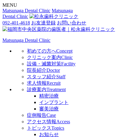
MENU
Matsunaga Dental Clinic
Matsunaga
Dental Clinic
092-401-4618
お友達登録
お問い合わせ
Matsunaga Dental Clinic
初めての方へ
Concept
クリニック案内
Clinic
設備・滅菌対策
Facility
院長紹介
Doctor
スタッフ紹介
Staff
求人情報
Recruit
診療案内
Treatment
精密治療
インプラント
審美治療
症例報告
Case
アクセス情報
Access
トピックス
Topics
お知らせ