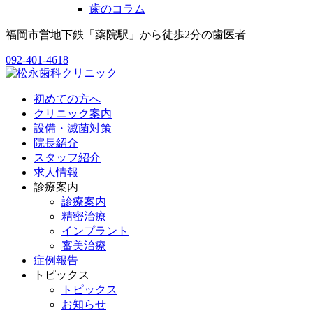
歯のコラム
福岡市営地下鉄「薬院駅」から徒歩2分の歯医者
092-401-4618
初めての方へ
クリニック案内
設備・滅菌対策
院長紹介
スタッフ紹介
求人情報
診療案内
診療案内
精密治療
インプラント
審美治療
症例報告
トピックス
トピックス
お知らせ