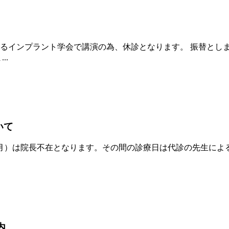
れるインプラント学会で講演の為、休診となります。 振替としま
..
いて
9（月）は院長不在となります。その間の診療日は代診の先生による
内