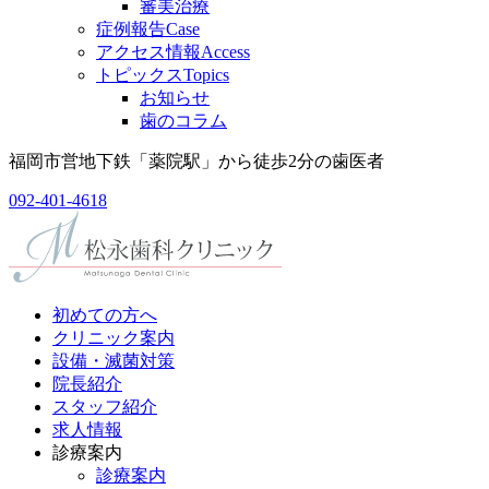
審美治療
症例報告
Case
アクセス情報
Access
トピックス
Topics
お知らせ
歯のコラム
福岡市営地下鉄「薬院駅」から徒歩2分の歯医者
092-401-4618
初めての方へ
クリニック案内
設備・滅菌対策
院長紹介
スタッフ紹介
求人情報
診療案内
診療案内