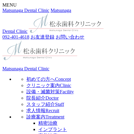
MENU
Matsunaga Dental Clinic
Matsunaga
Dental Clinic
092-401-4618
お友達登録
お問い合わせ
Matsunaga Dental Clinic
初めての方へ
Concept
クリニック案内
Clinic
設備・滅菌対策
Facility
院長紹介
Doctor
スタッフ紹介
Staff
求人情報
Recruit
診療案内
Treatment
精密治療
インプラント